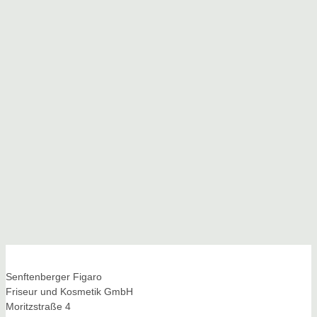
Senftenberger Figaro
Friseur und Kosmetik GmbH
Moritzstraße 4